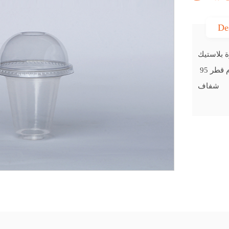
De
شفاف