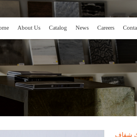
in
ome
About Us
Catalog
News
Careers
Conta
nu
ك شفاف